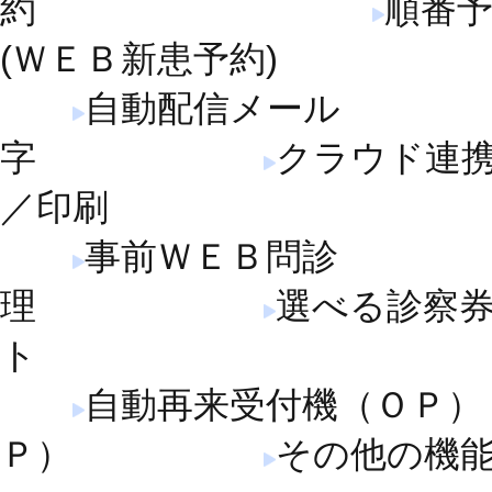
約
順番
(ＷＥＢ新患予約)
自動配信メール
字
クラウド連
／印刷
事前ＷＥＢ問診
理
選べる診察
ト
自動再来受付機（ＯＰ）
Ｐ）
その他の機