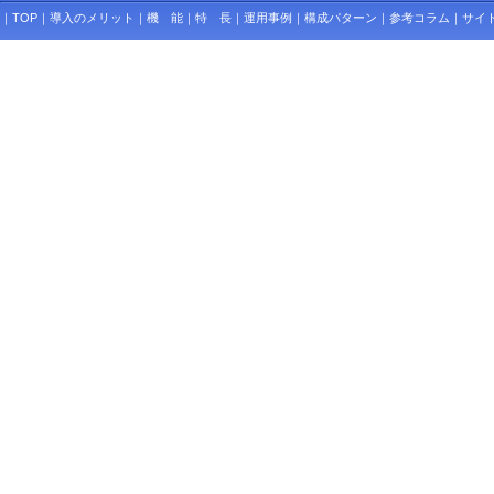
｜
TOP
｜
導入のメリット
｜
機 能
｜
特 長
｜
運用事例
｜
構成パターン
｜
参考コラム
｜
サイ