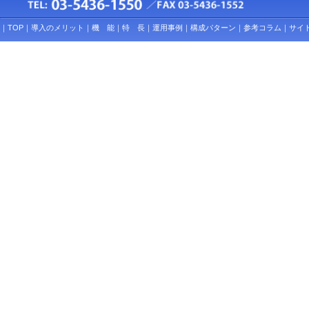
｜
TOP
｜
導入のメリット
｜
機 能
｜
特 長
｜
運用事例
｜
構成パターン
｜
参考コラム
｜
サイ