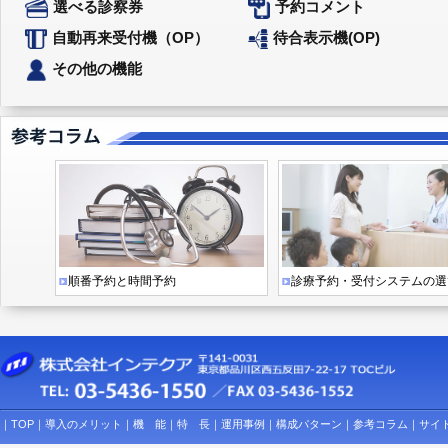
予約コメント
選べる診察券
自動再来受付機（OP）
待合表示機(OP)
その他の機能
順番予約と時間予約
診療予約・受付システムの選
｜
TOP
｜
導入のメリット
｜
機 能
｜
特 長
｜
運用事例
｜
構成パターン
｜
参考コラム
｜
サイ